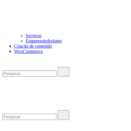
Serviços
Empreendedorismo
Criação de conteúdo
WooCommerce
Pesquisar…
John-Henrique
Distribuindo conteúdo útil
Pesquisar…