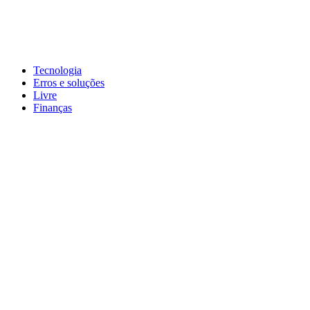
Pular
para
conteúdo
John-Henrique
Distribuindo conteúdo útil
Tecnologia
Erros e soluções
Livre
Finanças