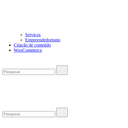
Serviços
Empreendedorismo
Criação de conteúdo
WooCommerce
Pesquisar…
John-Henrique
Distribuindo conteúdo útil
Pesquisar…