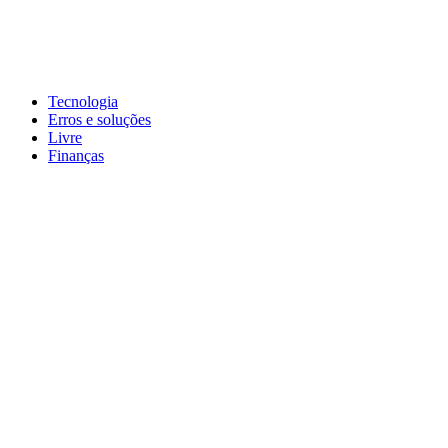
Pular
para
conteúdo
John-Henrique
Distribuindo conteúdo útil
Tecnologia
Erros e soluções
Livre
Finanças