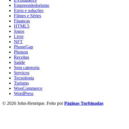
E-commerce
Empreendedorismo
Erros e soluções
Filmes e Séries
Finanças
HTML5
Jogos
Livre
NFT
PhoneGap
Phonon
Receitas
Saúde
Sem categoria
Serviços
Tecnologia
Turismo
WooCommerce
WordPress
© 2026 John-Henrique. Feito por
Páginas Turbinadas