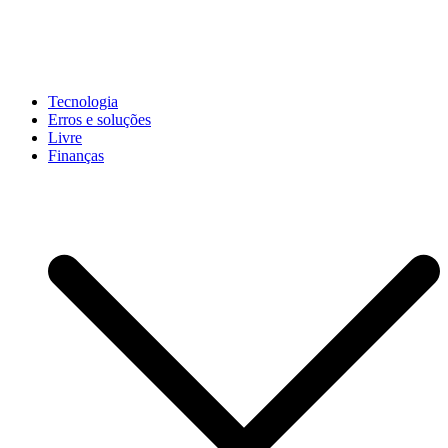
Pular
para
conteúdo
John-Henrique
Distribuindo conteúdo útil
Tecnologia
Erros e soluções
Livre
Finanças