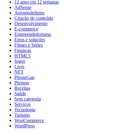
12 apps em 12 semanas
AdSense
Aeromodelismo
Criação de conteúdo
Desenvolvimento
E-commerce
Empreendedorismo
Erros e soluções
Filmes e Séries
Finanças
HTML5
Jogos
Livre
NFT
PhoneGap
Phonon
Receitas
Saúde
Sem categoria
Serviços
Tecnologia
Turismo
WooCommerce
WordPress