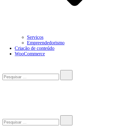
Serviços
Empreendedorismo
Criação de conteúdo
WooCommerce
Pesquisar…
John-Henrique
Distribuindo conteúdo útil
Pesquisar…