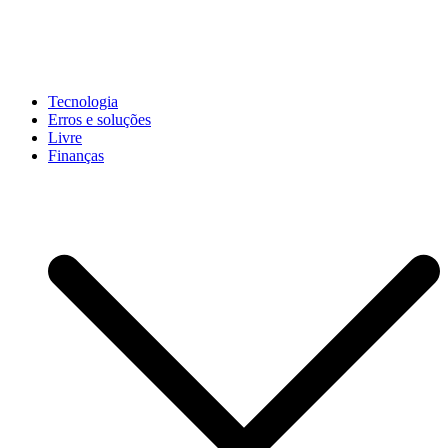
Pular
para
conteúdo
John-Henrique
Distribuindo conteúdo útil
Tecnologia
Erros e soluções
Livre
Finanças