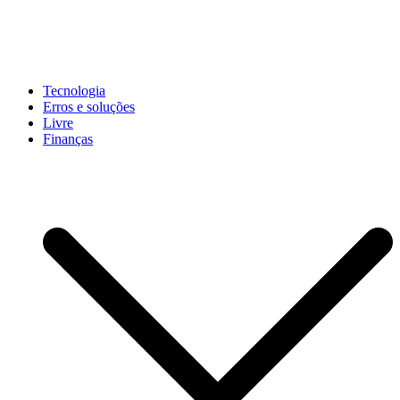
Pular
para
conteúdo
John-Henrique
Distribuindo conteúdo útil
Tecnologia
Erros e soluções
Livre
Finanças