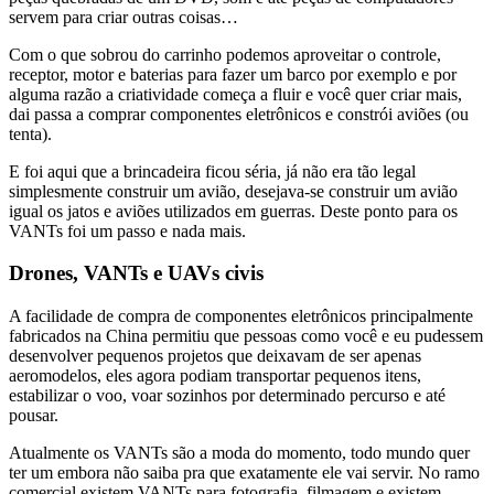
servem para criar outras coisas…
Com o que sobrou do carrinho podemos aproveitar o controle,
receptor, motor e baterias para fazer um barco por exemplo e por
alguma razão a criatividade começa a fluir e você quer criar mais,
dai passa a comprar componentes eletrônicos e constrói aviões (ou
tenta).
E foi aqui que a brincadeira ficou séria, já não era tão legal
simplesmente construir um avião, desejava-se construir um avião
igual os jatos e aviões utilizados em guerras. Deste ponto para os
VANTs foi um passo e nada mais.
Drones, VANTs e UAVs civis
A facilidade de compra de componentes eletrônicos principalmente
fabricados na China permitiu que pessoas como você e eu pudessem
desenvolver pequenos projetos que deixavam de ser apenas
aeromodelos, eles agora podiam transportar pequenos itens,
estabilizar o voo, voar sozinhos por determinado percurso e até
pousar.
Atualmente os VANTs são a moda do momento, todo mundo quer
ter um embora não saiba pra que exatamente ele vai servir. No ramo
comercial existem VANTs para fotografia, filmagem e existem