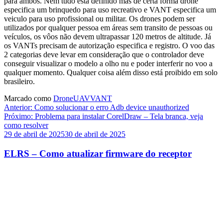
para ambos. Nem tudo está definido mas de certa forma drone
especifica um brinquedo para uso recreativo e VANT especifica um
veiculo para uso profissional ou militar. Os drones podem ser
utilizados por qualquer pessoa em áreas sem transito de pessoas ou
veículos, os vôos não devem ultrapassar 120 metros de altitude. Já
os VANTs precisam de autorização especifica e registro. O voo das
2 categorias deve levar em consideração que o controlador deve
conseguir visualizar o modelo a olho nu e poder interferir no voo a
qualquer momento. Qualquer coisa além disso está proibido em solo
brasileiro.
Marcado como
Drone
UAV
VANT
Navegação
Anterior:
Como solucionar o erro Adb device unauthorized
Próximo:
Problema para instalar CorelDraw – Tela branca, veja
de
como resolver
Post
29 de abril de 2025
30 de abril de 2025
ELRS – Como atualizar firmware do receptor