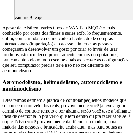
vant mq9 reaper
Apesar de existirem vários tipos de VANTs o MQ9 é o mais
conhecido por conta dos filmes e series exibi-lo frequentemente,
enfim, com a mudança de mercado a facilidade de compras
internacionais (importação) e o acesso a internet as pessoas
começaram a desenvolver um gosto por criar ao invés de usar
produtos, isto aconteceu primeiramente com os computadores,
praticamente todo mundo escolhe quais as peças e as configurações
que seu computador precisa ter e isso não foi diferente no
aeromodelismo.
Aeromodelismo, helimodelismo, automodelismo e
nautimodelismo
Estes termos definem a pratica de controlar pequenos modelos que
se parecem com veículos reais, provavelmente você já teve algum
carrinho de controle remoto e por alguma razão você teve a brilhante
ideia de desmonta-lo pra ver o que tem dentro ou pra fazer sabe-se lá
o que. Nisso você provavelmente danificou seu modelo, para a
maioria das pessoas a brincadeira acaba aqui, mas para outras as
peças quebradas de um DVD, som e até peças de computadores