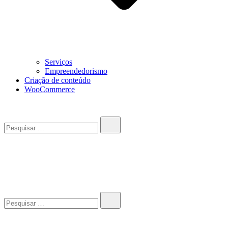
Serviços
Empreendedorismo
Criação de conteúdo
WooCommerce
Pesquisar…
John-Henrique
Distribuindo conteúdo útil
Pesquisar…