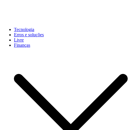
Pular
para
conteúdo
John-Henrique
Distribuindo conteúdo útil
Tecnologia
Erros e soluções
Livre
Finanças