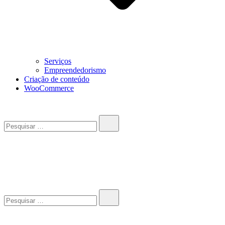
Serviços
Empreendedorismo
Criação de conteúdo
WooCommerce
Pesquisar…
John-Henrique
Distribuindo conteúdo útil
Pesquisar…