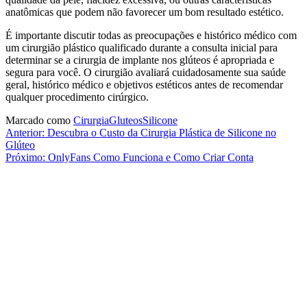
anatômicas que podem não favorecer um bom resultado estético.
É importante discutir todas as preocupações e histórico médico com
um cirurgião plástico qualificado durante a consulta inicial para
determinar se a cirurgia de implante nos glúteos é apropriada e
segura para você. O cirurgião avaliará cuidadosamente sua saúde
geral, histórico médico e objetivos estéticos antes de recomendar
qualquer procedimento cirúrgico.
Marcado como
Cirurgia
Gluteos
Silicone
Navegação
Anterior:
Descubra o Custo da Cirurgia Plástica de Silicone no
Glúteo
de
Próximo:
OnlyFans Como Funciona e Como Criar Conta
Post