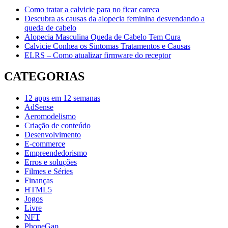
Como tratar a calvicie para no ficar careca
Descubra as causas da alopecia feminina desvendando a
queda de cabelo
Alopecia Masculina Queda de Cabelo Tem Cura
Calvicie Conhea os Sintomas Tratamentos e Causas
ELRS – Como atualizar firmware do receptor
CATEGORIAS
12 apps em 12 semanas
AdSense
Aeromodelismo
Criação de conteúdo
Desenvolvimento
E-commerce
Empreendedorismo
Erros e soluções
Filmes e Séries
Finanças
HTML5
Jogos
Livre
NFT
PhoneGap