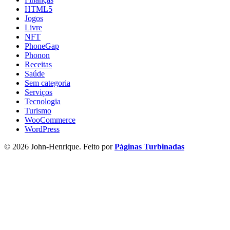
HTML5
Jogos
Livre
NFT
PhoneGap
Phonon
Receitas
Saúde
Sem categoria
Serviços
Tecnologia
Turismo
WooCommerce
WordPress
© 2026 John-Henrique. Feito por
Páginas Turbinadas