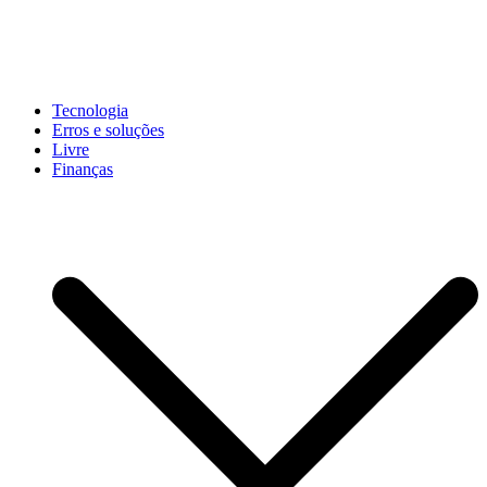
Pular
para
conteúdo
John-Henrique
Distribuindo conteúdo útil
Tecnologia
Erros e soluções
Livre
Finanças