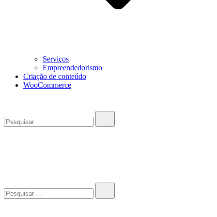
Serviços
Empreendedorismo
Criação de conteúdo
WooCommerce
Pesquisar…
John-Henrique
Distribuindo conteúdo útil
Pesquisar…