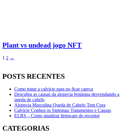
Plant vs undead jogo NFT
Paginação
1
2
→
de
posts
POSTS RECENTES
Como tratar a calvicie para no ficar careca
Descubra as causas da alopecia feminina desvendando a
queda de cabelo
Alopecia Masculina Queda de Cabelo Tem Cura
Calvicie Conhea os Sintomas Tratamentos e Causas
ELRS – Como atualizar firmware do receptor
CATEGORIAS