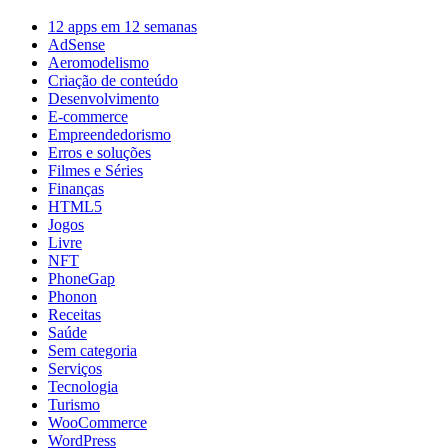
12 apps em 12 semanas
AdSense
Aeromodelismo
Criação de conteúdo
Desenvolvimento
E-commerce
Empreendedorismo
Erros e soluções
Filmes e Séries
Finanças
HTML5
Jogos
Livre
NFT
PhoneGap
Phonon
Receitas
Saúde
Sem categoria
Serviços
Tecnologia
Turismo
WooCommerce
WordPress