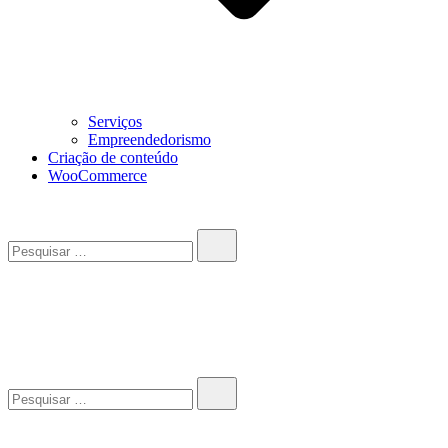
Serviços
Empreendedorismo
Criação de conteúdo
WooCommerce
Pesquisar…
John-Henrique
Distribuindo conteúdo útil
Pesquisar…