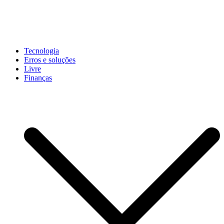
Pular
para
conteúdo
John-Henrique
Distribuindo conteúdo útil
Tecnologia
Erros e soluções
Livre
Finanças