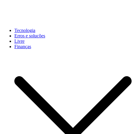
Pular
para
conteúdo
John-Henrique
Distribuindo conteúdo útil
Tecnologia
Erros e soluções
Livre
Finanças