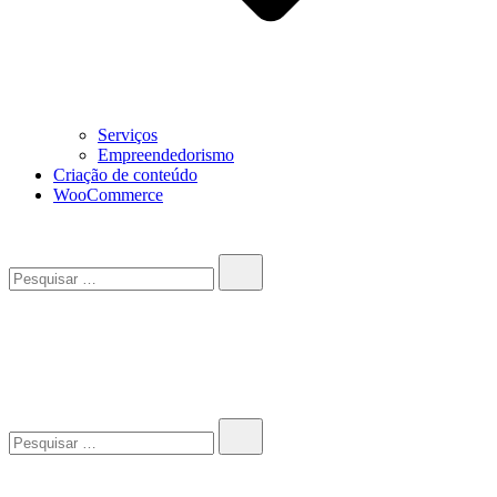
Serviços
Empreendedorismo
Criação de conteúdo
WooCommerce
Pesquisar…
John-Henrique
Distribuindo conteúdo útil
Pesquisar…