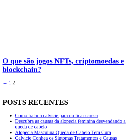
O que são jogos NFTs, criptomoedas e
blockchain?
Paginação
←
1
2
de
posts
POSTS RECENTES
Como tratar a calvicie para no ficar careca
Descubra as causas da alopecia feminina desvendando a
queda de cabelo
Alopecia Masculina Queda de Cabelo Tem Cura
Calvicie Conhea os Sintomas Tratamentos e Causas