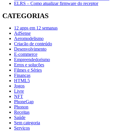
ELRS – Como atualizar firmware do receptor
CATEGORIAS
12 apps em 12 semanas
AdSense
Aeromodelismo
Criação de conteúdo
Desenvolvimento
E-commerce
Empreendedorismo
Erros e soluções
Filmes e Séries
Finanças
HTML5
Jogos
Livre
NFT
PhoneGap
Phonon
Receitas
Saúde
Sem categoria
Serviços