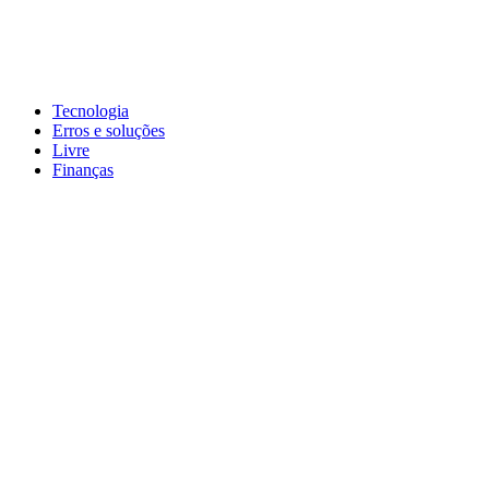
Pular
para
conteúdo
John-Henrique
Distribuindo conteúdo útil
Tecnologia
Erros e soluções
Livre
Finanças