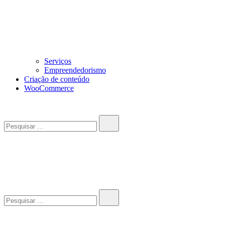
Serviços
Empreendedorismo
Criação de conteúdo
WooCommerce
Pesquisar…
John-Henrique
Distribuindo conteúdo útil
Pesquisar…