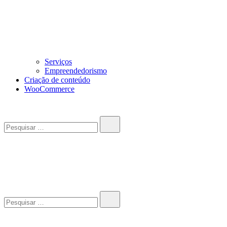
Serviços
Empreendedorismo
Criação de conteúdo
WooCommerce
Pesquisar…
John-Henrique
Distribuindo conteúdo útil
Pesquisar…