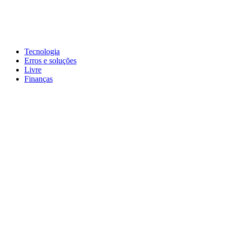
Pular
para
conteúdo
John-Henrique
Distribuindo conteúdo útil
Tecnologia
Erros e soluções
Livre
Finanças