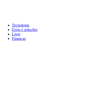
Pular
para
conteúdo
John-Henrique
Distribuindo conteúdo útil
Tecnologia
Erros e soluções
Livre
Finanças