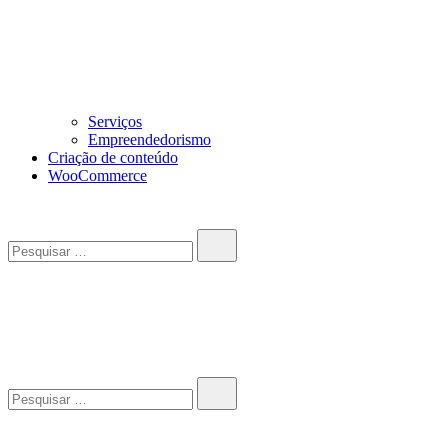
Serviços
Empreendedorismo
Criação de conteúdo
WooCommerce
Pesquisar…
John-Henrique
Distribuindo conteúdo útil
Pesquisar…