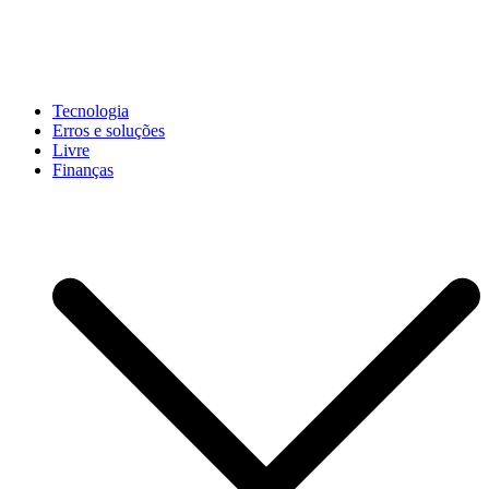
Pular
para
conteúdo
John-Henrique
Distribuindo conteúdo útil
Tecnologia
Erros e soluções
Livre
Finanças