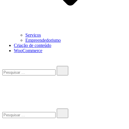
Serviços
Empreendedorismo
Criação de conteúdo
WooCommerce
Pesquisar…
John-Henrique
Distribuindo conteúdo útil
Pesquisar…