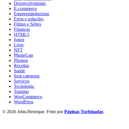
Desenvolvimento
E-commerce
Empreendedorismo
Erros e soluções
Filmes e Séries
Finanças
HTML5
Jogos
Livre
NFT
PhoneGap
Phonon
Receitas
Saúde
Sem categoria
Serviços
Tecnologia
Turismo
WooCommerce
WordPress
© 2026 John-Henrique. Feito por
Páginas Turbinadas