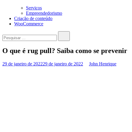
Serviços
Empreendedorismo
Criação de conteúdo
WooCommerce
Pesquisar…
O que é rug pull? Saiba como se prevenir
29 de janeiro de 2022
29 de janeiro de 2022
John Henrique