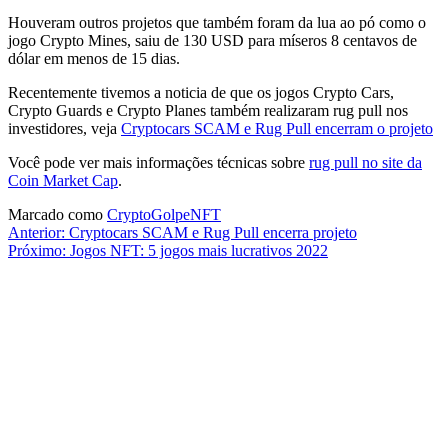
Houveram outros projetos que também foram da lua ao pó como o
jogo Crypto Mines, saiu de 130 USD para míseros 8 centavos de
dólar em menos de 15 dias.
Recentemente tivemos a noticia de que os jogos Crypto Cars,
Crypto Guards e Crypto Planes também realizaram rug pull nos
investidores, veja
Cryptocars SCAM e Rug Pull encerram o projeto
Você pode ver mais informações técnicas sobre
rug pull no site da
Coin Market Cap
.
Marcado como
Crypto
Golpe
NFT
Navegação
Anterior:
Cryptocars SCAM e Rug Pull encerra projeto
Próximo:
Jogos NFT: 5 jogos mais lucrativos 2022
de
Post