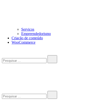
Serviços
Empreendedorismo
Criação de conteúdo
WooCommerce
Pesquisar…
John-Henrique
Distribuindo conteúdo útil
Pesquisar…