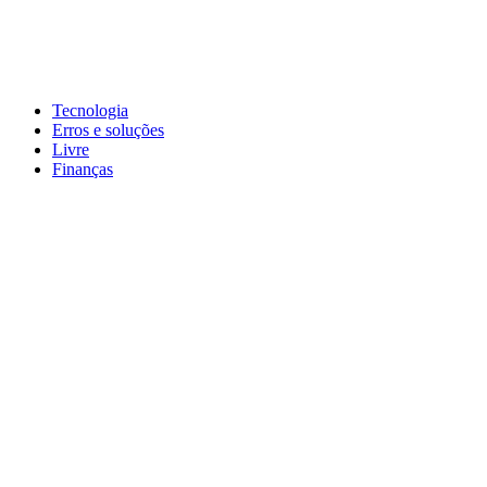
Pular
para
conteúdo
John-Henrique
Distribuindo conteúdo útil
Tecnologia
Erros e soluções
Livre
Finanças