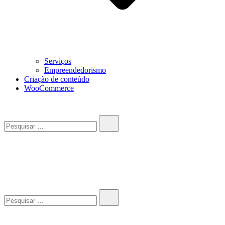
Serviços
Empreendedorismo
Criação de conteúdo
WooCommerce
Pesquisar…
John-Henrique
Distribuindo conteúdo útil
Pesquisar…