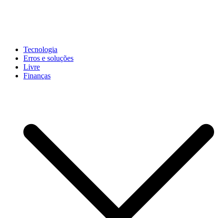
Pular
para
conteúdo
John-Henrique
Distribuindo conteúdo útil
Tecnologia
Erros e soluções
Livre
Finanças