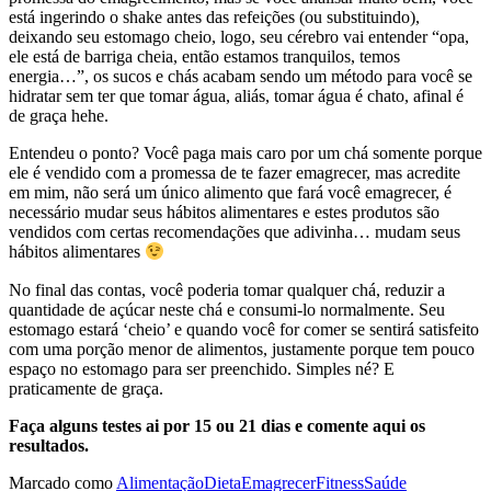
está ingerindo o shake antes das refeições (ou substituindo),
deixando seu estomago cheio, logo, seu cérebro vai entender “opa,
ele está de barriga cheia, então estamos tranquilos, temos
energia…”, os sucos e chás acabam sendo um método para você se
hidratar sem ter que tomar água, aliás, tomar água é chato, afinal é
de graça hehe.
Entendeu o ponto? Você paga mais caro por um chá somente porque
ele é vendido com a promessa de te fazer emagrecer, mas acredite
em mim, não será um único alimento que fará você emagrecer, é
necessário mudar seus hábitos alimentares e estes produtos são
vendidos com certas recomendações que adivinha… mudam seus
hábitos alimentares
No final das contas, você poderia tomar qualquer chá, reduzir a
quantidade de açúcar neste chá e consumi-lo normalmente. Seu
estomago estará ‘cheio’ e quando você for comer se sentirá satisfeito
com uma porção menor de alimentos, justamente porque tem pouco
espaço no estomago para ser preenchido. Simples né? E
praticamente de graça.
Faça alguns testes ai por 15 ou 21 dias e comente aqui os
resultados.
Marcado como
Alimentação
Dieta
Emagrecer
Fitness
Saúde