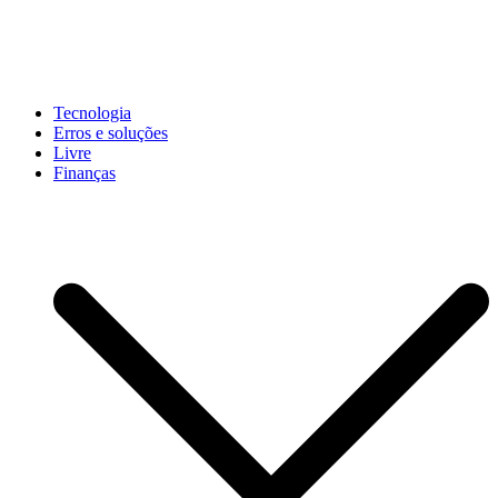
Pular
para
conteúdo
John-Henrique
Distribuindo conteúdo útil
Tecnologia
Erros e soluções
Livre
Finanças