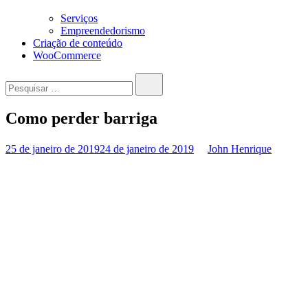
Serviços
Empreendedorismo
Criação de conteúdo
WooCommerce
Pesquisar…
Como perder barriga
25 de janeiro de 2019
24 de janeiro de 2019
John Henrique