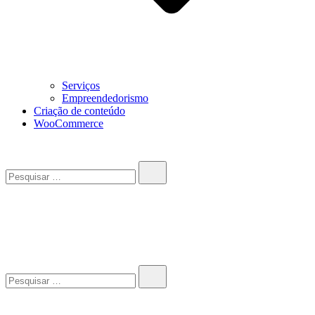
Serviços
Empreendedorismo
Criação de conteúdo
WooCommerce
Pesquisar…
John-Henrique
Distribuindo conteúdo útil
Pesquisar…