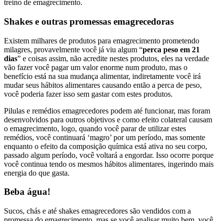
treino de emagrecimento.
Shakes e outras promessas emagrecedoras
Existem milhares de produtos para emagrecimento prometendo
milagres, provavelmente você já viu algum “
perca peso em 21
dias
” e coisas assim, não acredite nestes produtos, eles na verdade
vão fazer você pagar um valor enorme num produto, mas o
benefício está na sua mudança alimentar, indiretamente você irá
mudar seus hábitos alimentares causando então a perca de peso,
você poderia fazer isso sem gastar com estes produtos.
Pilulas e remédios emagrecedores podem até funcionar, mas foram
desenvolvidos para outros objetivos e como efeito colateral causam
o emagrecimento, logo, quando você parar de utilizar estes
remédios, você continuará ‘magro’ por um período, mas somente
enquanto o efeito da composição química está ativa no seu corpo,
passado algum período, você voltará a engordar. Isso ocorre porque
você continua tendo os mesmos hábitos alimentares, ingerindo mais
energia do que gasta.
Beba água!
Sucos, chás e até shakes emagrecedores são vendidos com a
promessa do emagrecimento, mas se você analisar muito bem, você