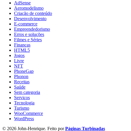
AdSense
Aeromodelismo
Criação de conteúdo
Desenvolvimento
E-commerce
Empreendedorismo
Erros e soluções
Filmes e Séries
Finanças
HTML5
Jogos
Livre
NFT
PhoneGap
Phonon
Receitas
Saúde
Sem categoria
Serviços
Tecnologia
Turismo
WooCommerce
WordPress
© 2026 John-Henrique. Feito por
Páginas Turbinadas