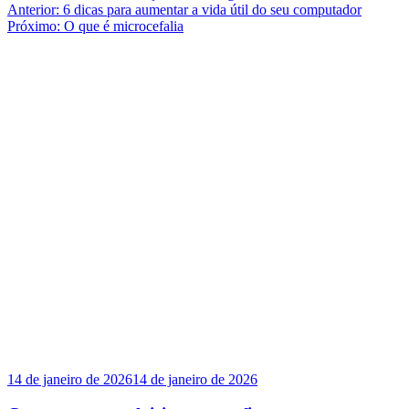
Navegação
Anterior:
6 dicas para aumentar a vida útil do seu computador
Próximo:
O que é microcefalia
de
Post
14 de janeiro de 2026
14 de janeiro de 2026