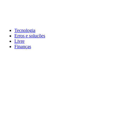
Pular
para
conteúdo
John-Henrique
Distribuindo conteúdo útil
Tecnologia
Erros e soluções
Livre
Finanças