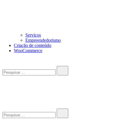
Serviços
Empreendedorismo
Criação de conteúdo
WooCommerce
Pesquisar…
John-Henrique
Distribuindo conteúdo útil
Pesquisar…