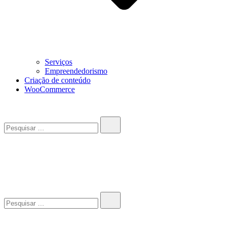
Serviços
Empreendedorismo
Criação de conteúdo
WooCommerce
Pesquisar…
John-Henrique
Distribuindo conteúdo útil
Pesquisar…