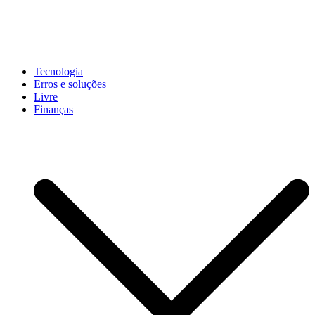
Pular
para
conteúdo
John-Henrique
Distribuindo conteúdo útil
Tecnologia
Erros e soluções
Livre
Finanças