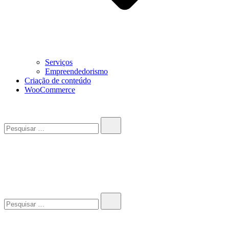
Serviços
Empreendedorismo
Criação de conteúdo
WooCommerce
Pesquisar…
John-Henrique
Distribuindo conteúdo útil
Pesquisar…