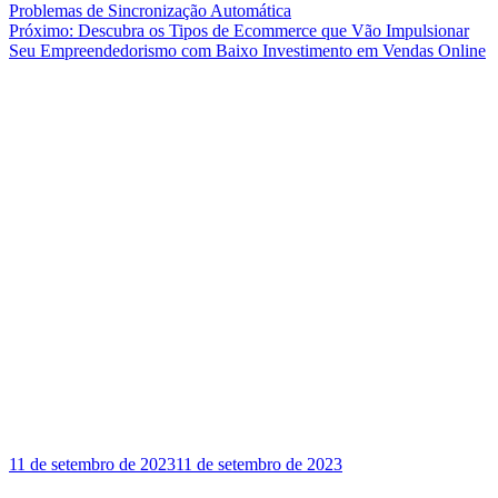
Problemas de Sincronização Automática
de
Próximo:
Descubra os Tipos de Ecommerce que Vão Impulsionar
Post
Seu Empreendedorismo com Baixo Investimento em Vendas Online
11 de setembro de 2023
11 de setembro de 2023