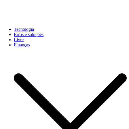
Pular
para
conteúdo
John-Henrique
Distribuindo conteúdo útil
Tecnologia
Erros e soluções
Livre
Finanças