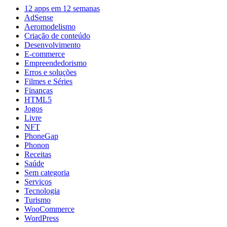
12 apps em 12 semanas
AdSense
Aeromodelismo
Criação de conteúdo
Desenvolvimento
E-commerce
Empreendedorismo
Erros e soluções
Filmes e Séries
Finanças
HTML5
Jogos
Livre
NFT
PhoneGap
Phonon
Receitas
Saúde
Sem categoria
Serviços
Tecnologia
Turismo
WooCommerce
WordPress