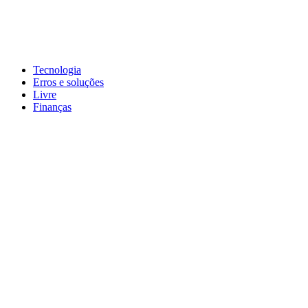
Pular
para
conteúdo
John-Henrique
Distribuindo conteúdo útil
Tecnologia
Erros e soluções
Livre
Finanças