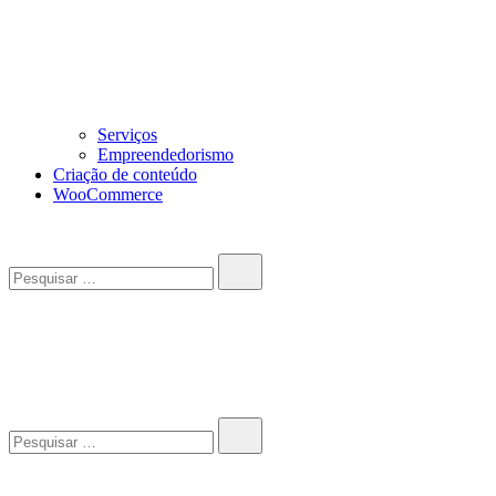
Serviços
Empreendedorismo
Criação de conteúdo
WooCommerce
Pesquisar…
John-Henrique
Distribuindo conteúdo útil
Pesquisar…