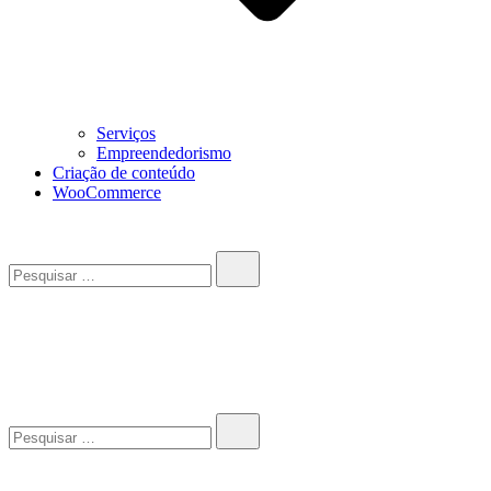
Serviços
Empreendedorismo
Criação de conteúdo
WooCommerce
Pesquisar…
John-Henrique
Distribuindo conteúdo útil
Pesquisar…