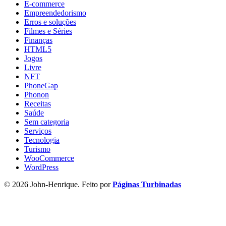
E-commerce
Empreendedorismo
Erros e soluções
Filmes e Séries
Finanças
HTML5
Jogos
Livre
NFT
PhoneGap
Phonon
Receitas
Saúde
Sem categoria
Serviços
Tecnologia
Turismo
WooCommerce
WordPress
© 2026 John-Henrique. Feito por
Páginas Turbinadas