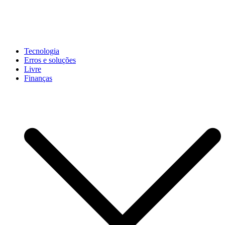
Pular
para
conteúdo
John-Henrique
Distribuindo conteúdo útil
Tecnologia
Erros e soluções
Livre
Finanças