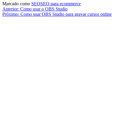
Marcado como
SEO
SEO para ecommerce
Navegação
Anterior:
Como usar o OBS Studio
Próximo:
Como usar OBS Studio para gravar cursos online
de
Post