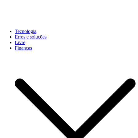
Pular
para
conteúdo
John-Henrique
Distribuindo conteúdo útil
Tecnologia
Erros e soluções
Livre
Finanças