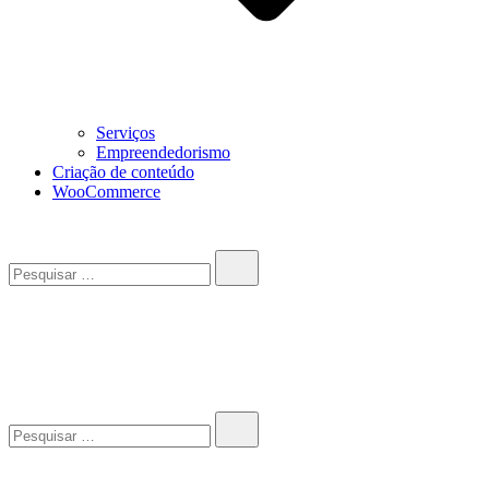
Serviços
Empreendedorismo
Criação de conteúdo
WooCommerce
Pesquisar…
John-Henrique
Distribuindo conteúdo útil
Pesquisar…