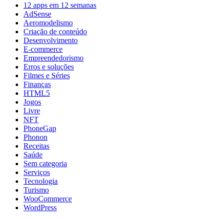
12 apps em 12 semanas
AdSense
Aeromodelismo
Criação de conteúdo
Desenvolvimento
E-commerce
Empreendedorismo
Erros e soluções
Filmes e Séries
Finanças
HTML5
Jogos
Livre
NFT
PhoneGap
Phonon
Receitas
Saúde
Sem categoria
Serviços
Tecnologia
Turismo
WooCommerce
WordPress