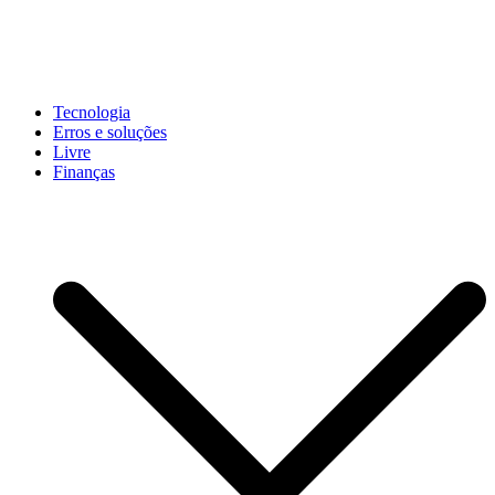
Pular
para
conteúdo
John-Henrique
Distribuindo conteúdo útil
Tecnologia
Erros e soluções
Livre
Finanças