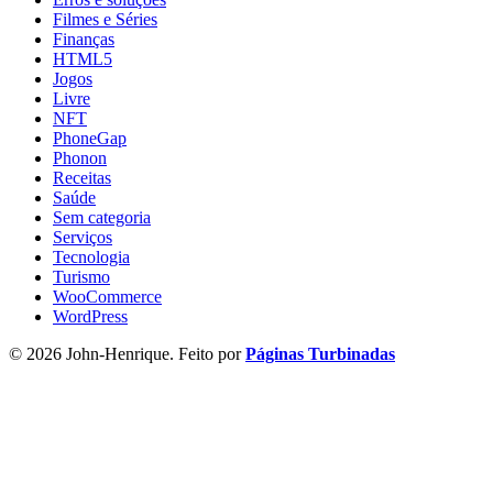
Filmes e Séries
Finanças
HTML5
Jogos
Livre
NFT
PhoneGap
Phonon
Receitas
Saúde
Sem categoria
Serviços
Tecnologia
Turismo
WooCommerce
WordPress
© 2026 John-Henrique. Feito por
Páginas Turbinadas