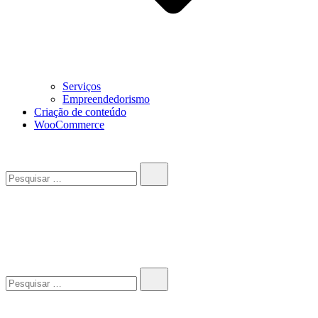
Serviços
Empreendedorismo
Criação de conteúdo
WooCommerce
Pesquisar…
John-Henrique
Distribuindo conteúdo útil
Pesquisar…