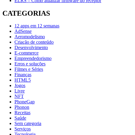
ELRS – Como atualizar firmware do receptor
CATEGORIAS
12 apps em 12 semanas
AdSense
Aeromodelismo
Criação de conteúdo
Desenvolvimento
E-commerce
Empreendedorismo
Erros e soluções
Filmes e Séries
Finanças
HTML5
Jogos
Livre
NFT
PhoneGap
Phonon
Receitas
Saúde
Sem categoria
Serviços
Tecnologia