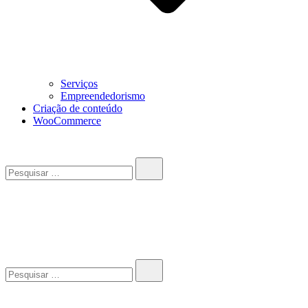
Serviços
Empreendedorismo
Criação de conteúdo
WooCommerce
Pesquisar…
John-Henrique
Distribuindo conteúdo útil
Pesquisar…