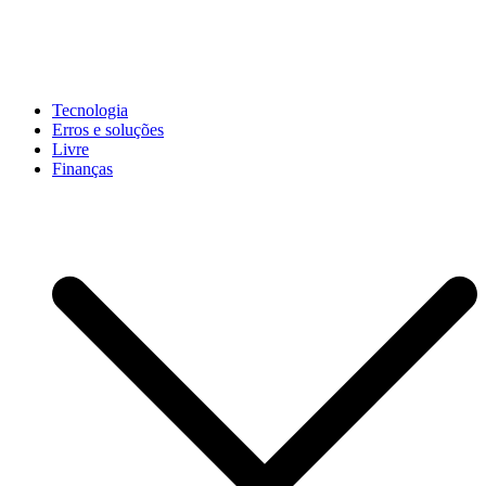
Pular
para
conteúdo
John-Henrique
Distribuindo conteúdo útil
Tecnologia
Erros e soluções
Livre
Finanças