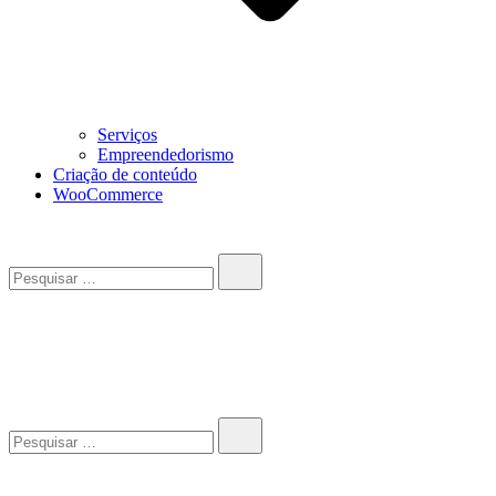
Serviços
Empreendedorismo
Criação de conteúdo
WooCommerce
Pesquisar…
John-Henrique
Distribuindo conteúdo útil
Pesquisar…