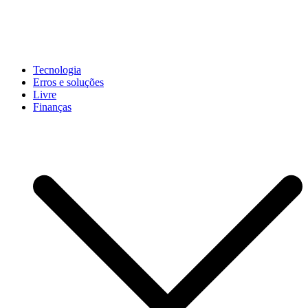
Pular
para
conteúdo
John-Henrique
Distribuindo conteúdo útil
Tecnologia
Erros e soluções
Livre
Finanças