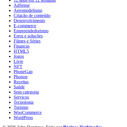
12 apps em 12 semanas
AdSense
Aeromodelismo
Criação de conteúdo
Desenvolvimento
E-commerce
Empreendedorismo
Erros e soluções
Filmes e Séries
Finanças
HTML5
Jogos
Livre
NFT
PhoneGap
Phonon
Receitas
Saúde
Sem categoria
Serviços
Tecnologia
Turismo
WooCommerce
WordPress