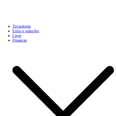
Pular
para
conteúdo
John-Henrique
Distribuindo conteúdo útil
Tecnologia
Erros e soluções
Livre
Finanças