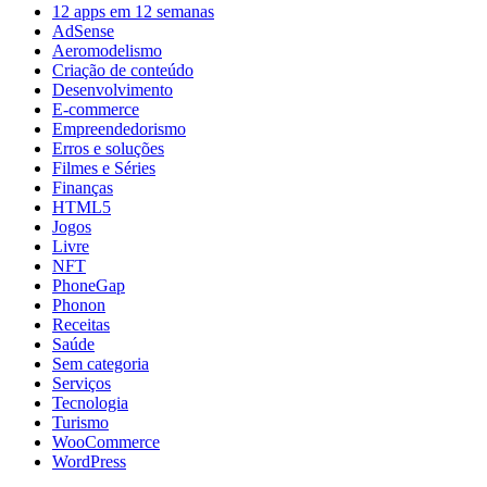
12 apps em 12 semanas
AdSense
Aeromodelismo
Criação de conteúdo
Desenvolvimento
E-commerce
Empreendedorismo
Erros e soluções
Filmes e Séries
Finanças
HTML5
Jogos
Livre
NFT
PhoneGap
Phonon
Receitas
Saúde
Sem categoria
Serviços
Tecnologia
Turismo
WooCommerce
WordPress