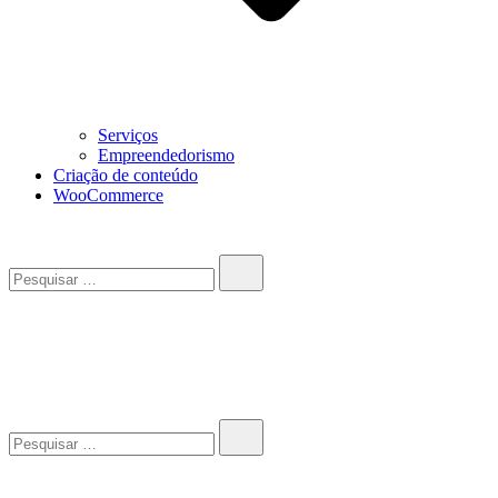
Serviços
Empreendedorismo
Criação de conteúdo
WooCommerce
Pesquisar…
John-Henrique
Distribuindo conteúdo útil
Pesquisar…