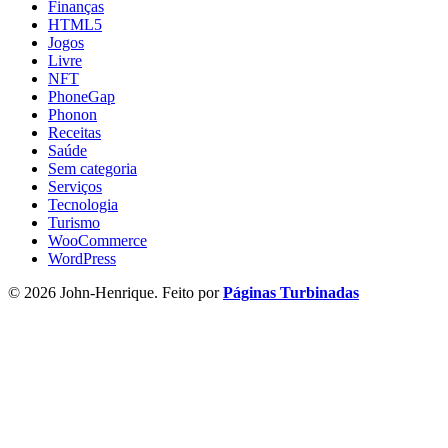
Finanças
HTML5
Jogos
Livre
NFT
PhoneGap
Phonon
Receitas
Saúde
Sem categoria
Serviços
Tecnologia
Turismo
WooCommerce
WordPress
© 2026 John-Henrique. Feito por
Páginas Turbinadas