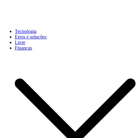
Pular
para
conteúdo
John-Henrique
Distribuindo conteúdo útil
Tecnologia
Erros e soluções
Livre
Finanças