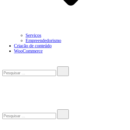
Serviços
Empreendedorismo
Criação de conteúdo
WooCommerce
Pesquisar…
John-Henrique
Distribuindo conteúdo útil
Pesquisar…