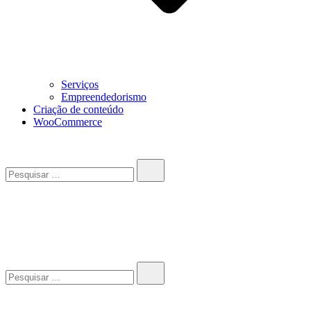
Serviços
Empreendedorismo
Criação de conteúdo
WooCommerce
Pesquisar…
John-Henrique
Distribuindo conteúdo útil
Pesquisar…