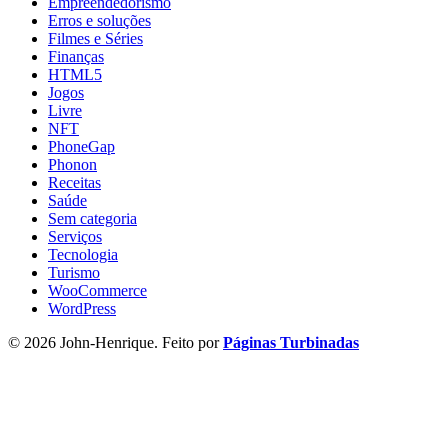
Empreendedorismo
Erros e soluções
Filmes e Séries
Finanças
HTML5
Jogos
Livre
NFT
PhoneGap
Phonon
Receitas
Saúde
Sem categoria
Serviços
Tecnologia
Turismo
WooCommerce
WordPress
© 2026 John-Henrique. Feito por
Páginas Turbinadas