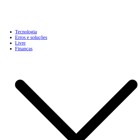
Pular
para
conteúdo
John-Henrique
Distribuindo conteúdo útil
Tecnologia
Erros e soluções
Livre
Finanças