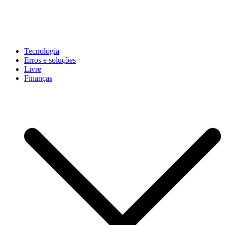
Pular
para
conteúdo
John-Henrique
Distribuindo conteúdo útil
Tecnologia
Erros e soluções
Livre
Finanças