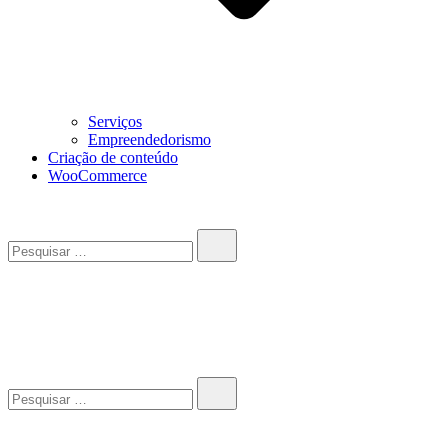
Serviços
Empreendedorismo
Criação de conteúdo
WooCommerce
Pesquisar…
John-Henrique
Distribuindo conteúdo útil
Pesquisar…