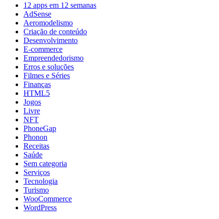
12 apps em 12 semanas
AdSense
Aeromodelismo
Criação de conteúdo
Desenvolvimento
E-commerce
Empreendedorismo
Erros e soluções
Filmes e Séries
Finanças
HTML5
Jogos
Livre
NFT
PhoneGap
Phonon
Receitas
Saúde
Sem categoria
Serviços
Tecnologia
Turismo
WooCommerce
WordPress