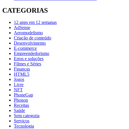
CATEGORIAS
12 apps em 12 semanas
AdSense
Aeromodelismo
Criação de conteúdo
Desenvolvimento
E-commerce
Empreendedorismo
Erros e soluções
Filmes e Séries
Finanças
HTML5
Jogos
Livre
NFT
PhoneGap
Phonon
Receitas
Saúde
Sem categoria
Serviços
Tecnologia