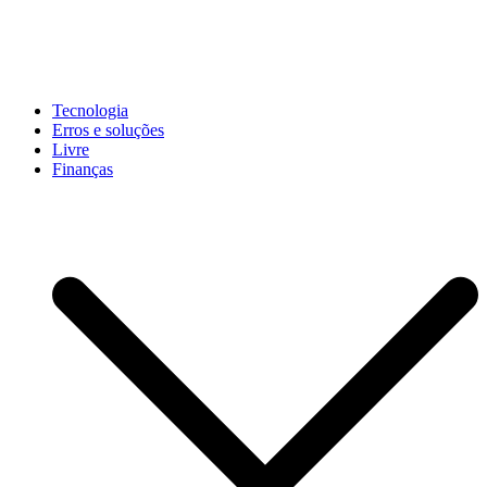
Pular
para
conteúdo
John-Henrique
Distribuindo conteúdo útil
Tecnologia
Erros e soluções
Livre
Finanças