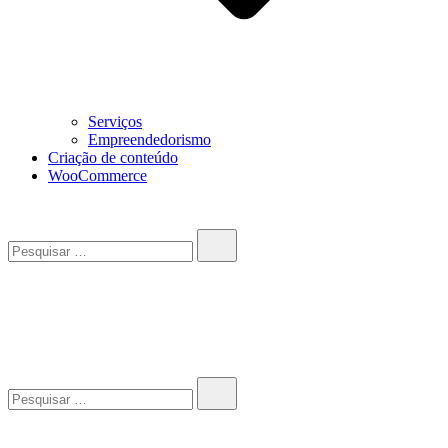
Serviços
Empreendedorismo
Criação de conteúdo
WooCommerce
Pesquisar…
John-Henrique
Distribuindo conteúdo útil
Pesquisar…