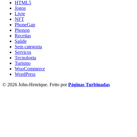
HTML5
Jogos
Livre
NFT
PhoneGap
Phonon
Receitas
Saúde
Sem categoria
Serviços
Tecnologia
Turismo
WooCommerce
WordPress
© 2026 John-Henrique. Feito por
Páginas Turbinadas