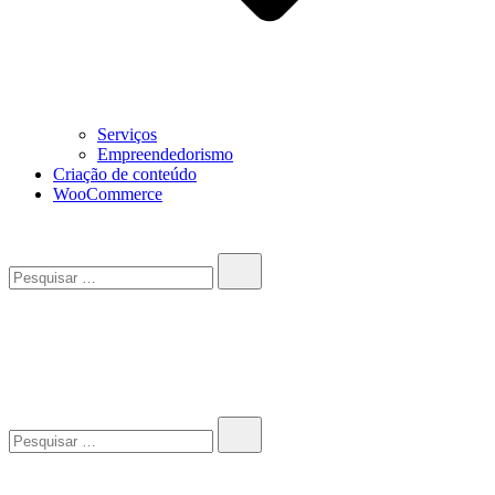
Serviços
Empreendedorismo
Criação de conteúdo
WooCommerce
Pesquisar…
John-Henrique
Distribuindo conteúdo útil
Pesquisar…