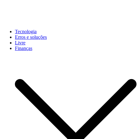
Pular
para
conteúdo
John-Henrique
Distribuindo conteúdo útil
Tecnologia
Erros e soluções
Livre
Finanças