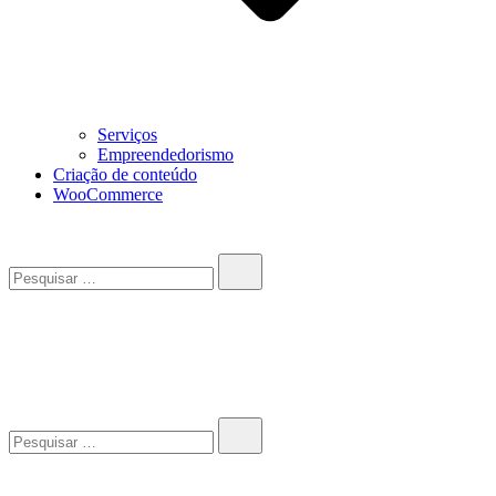
Serviços
Empreendedorismo
Criação de conteúdo
WooCommerce
Pesquisar…
John-Henrique
Distribuindo conteúdo útil
Pesquisar…