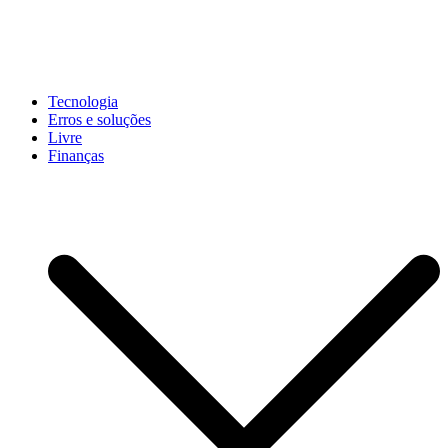
Pular
para
conteúdo
John-Henrique
Distribuindo conteúdo útil
Tecnologia
Erros e soluções
Livre
Finanças