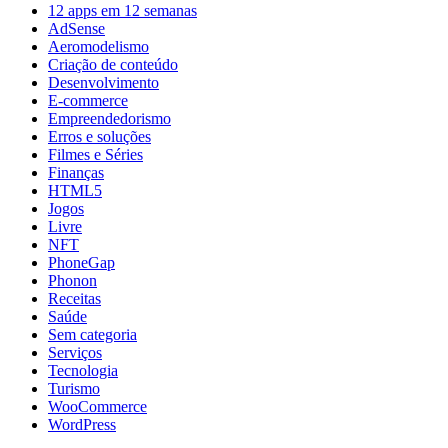
12 apps em 12 semanas
AdSense
Aeromodelismo
Criação de conteúdo
Desenvolvimento
E-commerce
Empreendedorismo
Erros e soluções
Filmes e Séries
Finanças
HTML5
Jogos
Livre
NFT
PhoneGap
Phonon
Receitas
Saúde
Sem categoria
Serviços
Tecnologia
Turismo
WooCommerce
WordPress