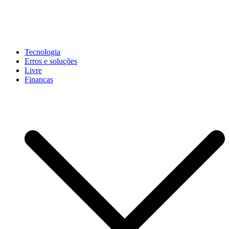
Pular
para
conteúdo
John-Henrique
Distribuindo conteúdo útil
Tecnologia
Erros e soluções
Livre
Finanças