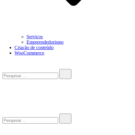
Serviços
Empreendedorismo
Criação de conteúdo
WooCommerce
Pesquisar…
John-Henrique
Distribuindo conteúdo útil
Pesquisar…