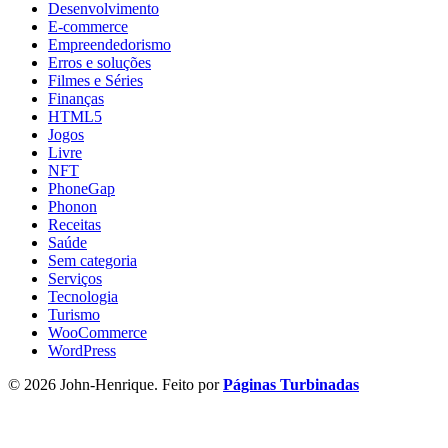
Desenvolvimento
E-commerce
Empreendedorismo
Erros e soluções
Filmes e Séries
Finanças
HTML5
Jogos
Livre
NFT
PhoneGap
Phonon
Receitas
Saúde
Sem categoria
Serviços
Tecnologia
Turismo
WooCommerce
WordPress
© 2026 John-Henrique. Feito por
Páginas Turbinadas