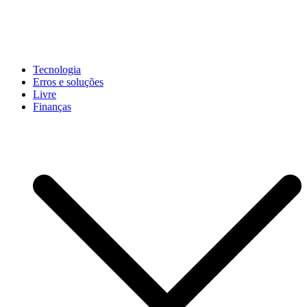
Pular
para
conteúdo
John-Henrique
Distribuindo conteúdo útil
Tecnologia
Erros e soluções
Livre
Finanças