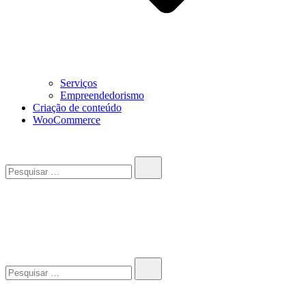
Serviços
Empreendedorismo
Criação de conteúdo
WooCommerce
Pesquisar…
John-Henrique
Distribuindo conteúdo útil
Pesquisar…