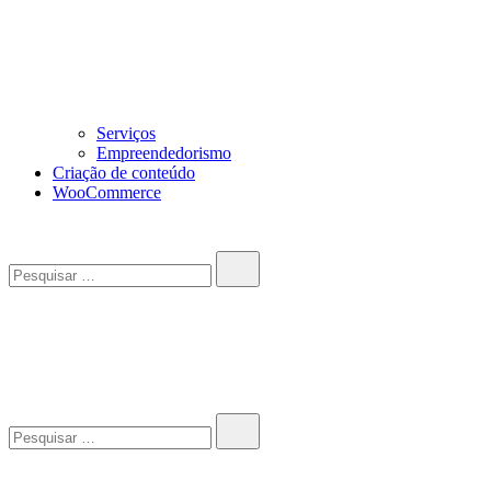
Serviços
Empreendedorismo
Criação de conteúdo
WooCommerce
Pesquisar…
John-Henrique
Distribuindo conteúdo útil
Pesquisar…