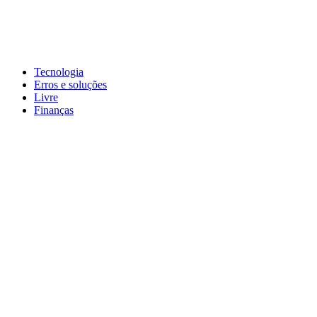
Pular
para
conteúdo
John-Henrique
Distribuindo conteúdo útil
Tecnologia
Erros e soluções
Livre
Finanças